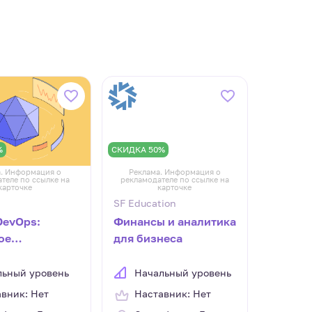
%
СКИДКА 50%
. Информация о
Реклама. Информация о
теле по ссылке на
рекламодателе по ссылке на
карточке
карточке
SF Education
DevOps:
Финансы и аналитика
ое
для бизнеса
трирование
инающих
льный уровень
Начальный уровень
вник: Нет
Наставник: Нет