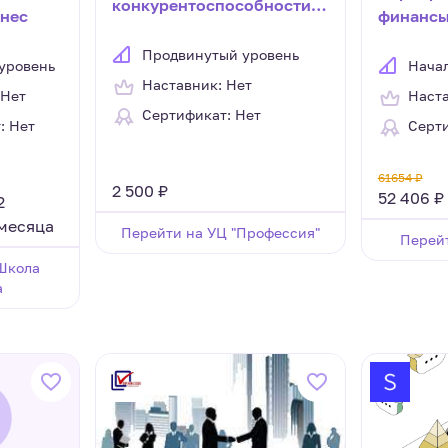
конкурентоспособности
знес
финансы
компании и факторы его
планиро
управления
Продвинутый уровень
анализ
уровень
Нача
Наставник: Нет
 Нет
Наста
Сертификат: Нет
: Нет
Серти
61654 ₽
2 500 ₽
52 406 ₽
2
месяца
Перейти на УЦ "Профессия"
Перейт
Школа
а