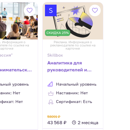
СКИДКА 25%
. Информация о
Реклама. Информация о
теле по ссылке на
рекламодателе по ссылке на
карточке
карточке
ессия"
Skillbox
Аналитика для
нимательской
руководителей и
ности*
владельцев бизнеса
льный уровень
Начальный уровень
вник: Нет
Наставник: Нет
фикат: Нет
Сертификат: Есть
58091 ₽
43 568 ₽
2 месяца