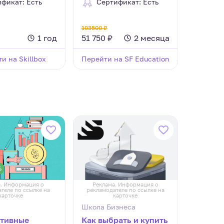
фикат: Есть
Сертификат: Есть
103500 ₽
1 год
51 750 ₽
2 месяца
и на Skillbox
Перейти на SF Education
%
. Информация о
Реклама. Информация о
теле по ссылке на
рекламодателе по ссылке на
карточке
карточке
Школа Бизнеса
тивные
Как выбрать и купить