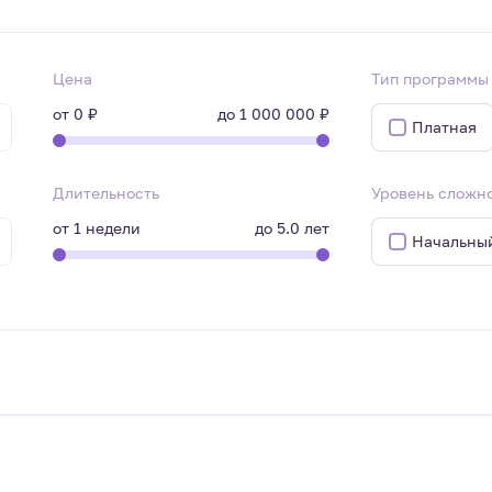
Цена
Тип программы
от
0 ₽
до
1 000 000 ₽
Платная
Длительность
Уровень сложн
от
1
недели
до
5.0
лет
Начальны