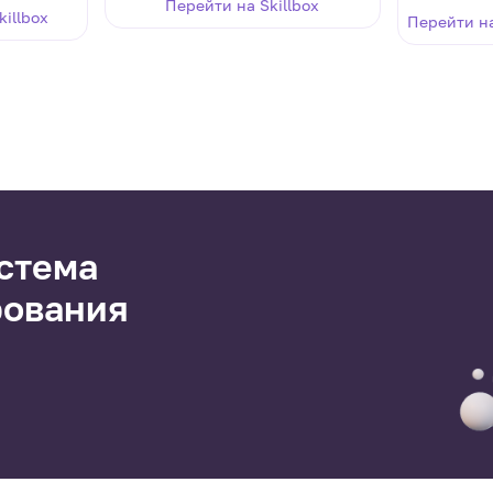
Перейти на Skillbox
killbox
Перейти н
стема
рования