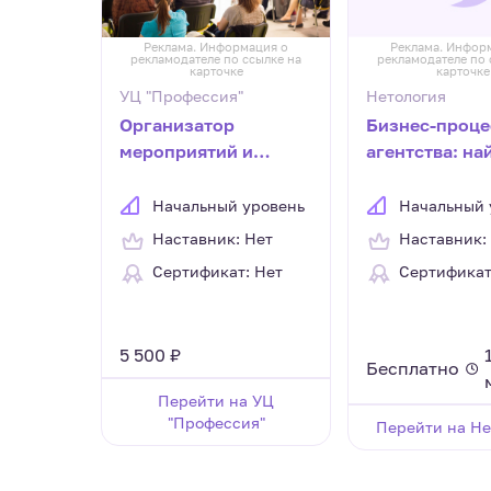
Реклама. Информация о
Реклама. Инфор
рекламодателе по ссылке на
рекламодателе по 
карточке
карточке
УЦ "Профессия"
Нетология
Организатор
Бизнес-проц
мероприятий и
агентства: на
конференций
обезвредить
проблему
Начальный уровень
Начальный 
Наставник: Нет
Наставник:
Сертификат: Нет
Сертификат
5 500 ₽
Бесплатно
Перейти на УЦ
"Профессия"
Перейти на Не