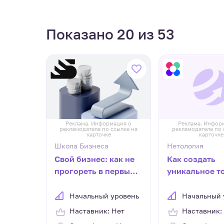
Показано 20 из 53
Реклама. Информация о
Реклама. Инфор
рекламодателе по ссылке на
рекламодателе по 
карточке
карточке
Школа Бизнеса
Нетология
Свой бизнес: как не
Как создать
прогореть в первый
уникальное т
год
предложение
Начальный уровень
Начальный 
Наставник: Нет
Наставник: