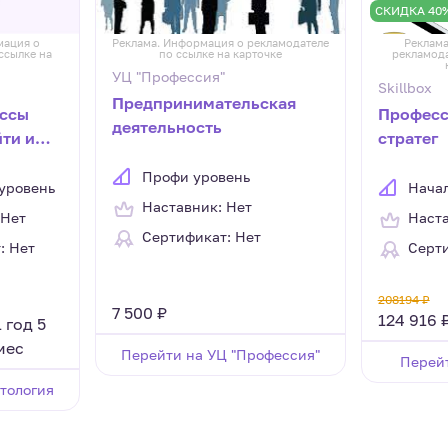
СКИДКА 40
мация о
Реклама. Информация о рекламодателе
Реклама
ссылке на
по ссылке на карточке
рекламода
УЦ "Профессия"
Skillbox
Предпринимательская
ессы
Професси
деятельность
йти и
стратег
Профи уровень
уровень
Нача
Наставник: Нет
 Нет
Наста
Сертификат: Нет
: Нет
Серти
208194 ₽
7 500 ₽
124 916 
1 год 5
мес
Перейти на УЦ "Профессия"
Перейт
тология