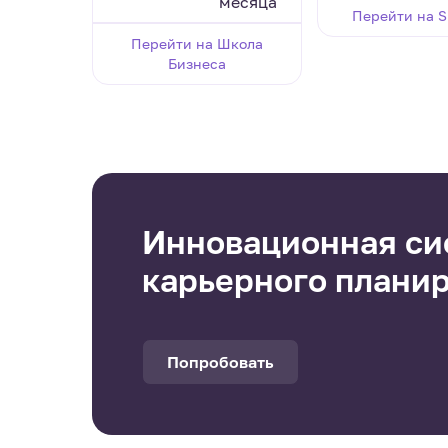
месяца
Перейти на S
Перейти на Школа
Бизнеса
Инновационная си
карьерного плани
Попробовать