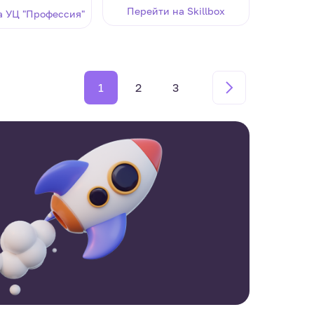
Перейти на Skillbox
а УЦ "Профессия"
1
2
3