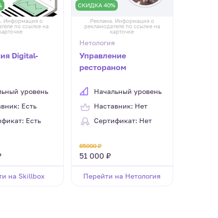
%
СКИДКА 40%
. Информация о
Реклама. Информация о
теле по ссылке на
рекламодателе по ссылке на
карточке
карточке
Нетология
я Digital-
Управление
рестораном
льный уровень
Начальный уровень
вник: Есть
Наставник: Нет
фикат: Есть
Сертификат: Нет
85000 ₽
₽
51 000 ₽
и на Skillbox
Перейти на Нетология