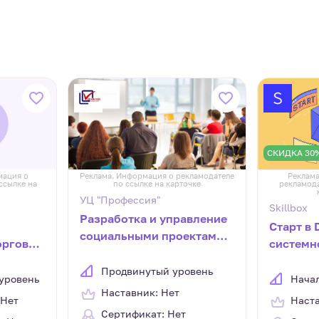
СКИДКА 30
мация о
Реклама. Информация о рекламодателе
Реклама
ссылке на
по ссылке на карточке
рекламода
УЦ "Профессия"
Skillbox
Разработка и управление
Старт в 
социальными проектами,
орговое
системн
соц.предпринимательство
админис
Продвинутый уровень
для нач
уровень
Нача
Наставник: Нет
 Нет
Наста
Сертификат: Нет