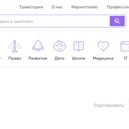
Траектория
О нас
Маркетплейс
Професси
г
Право
Развитие
Дети
Школа
Медицина
IT
Сортировать: