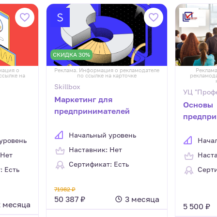
СКИДКА 30%
мация о
Реклама. Информация о рекламодателе
Реклама
ссылке на
по ссылке на карточке
рекламода
Skillbox
УЦ "Проф
Маркетинг для
Основы
предпринимателей
предпри
деятель
Начальный уровень
уровень
Нача
Наставник: Нет
 Нет
Наста
Сертификат: Есть
: Есть
Серти
71982 ₽
50 387 ₽
3 месяца
2 месяца
5 500 ₽