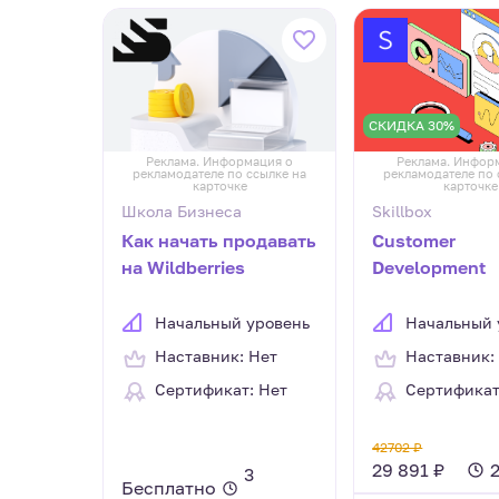
СКИДКА 30%
Реклама. Информация о
Реклама. Инфор
рекламодателе по ссылке на
рекламодателе по 
карточке
карточке
Школа Бизнеса
Skillbox
Как начать продавать
Customer
на Wildberries
Development
Начальный уровень
Начальный 
Наставник: Нет
Наставник:
Сертификат: Нет
Сертификат
42702 ₽
29 891 ₽
3
Бесплатно