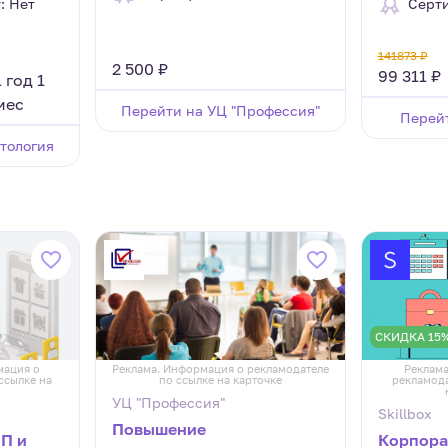
: Нет
Серти
141873 ₽
2 500 ₽
99 311 ₽
1 год 1
мес
Перейти на УЦ "Профессия"
Перейт
тология
СКИДКА 15
мация о
Реклама. Информация о рекламодателе
Реклама
ссылке на
по ссылке на карточке
рекламода
УЦ "Профессия"
Skillbox
Повышение
ИП и
Корпора