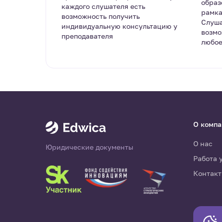
образ
каждого слушателя есть
рамка
возможность получить
Слуша
индивидуальную консультацию у
возмо
преподавателя
любое
О комп
О нас
Юридические документы
Работа 
Контак