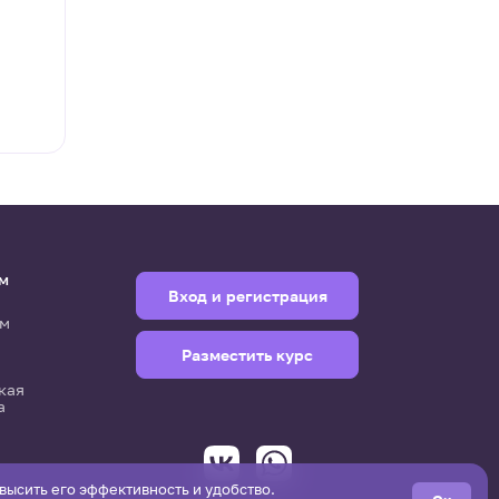
м
Вход и регистрация
м
Разместить курс
кая
а
овысить его эффективность и удобство.