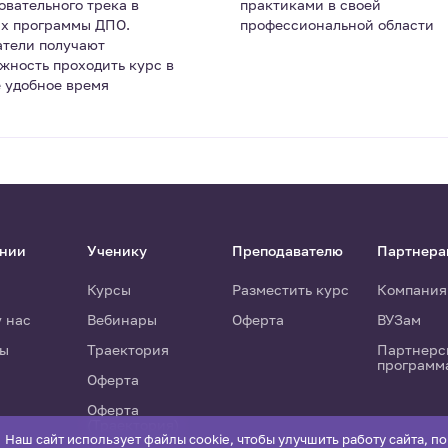
овательного трека в
практиками в своей
х программы ДПО.
профессиональной области
тели получают
жность проходить курс в
 удобное время
ании
Ученику
Преподавателю
Партнера
Курсы
Разместить курс
Компания
у нас
Вебинары
Оферта
ВУЗам
ты
Траектория
Партнерс
программ
Оферта
Оферта
(Траектория)
Наш сайт использует файлы cookie, чтобы улучшить работу сайта, п