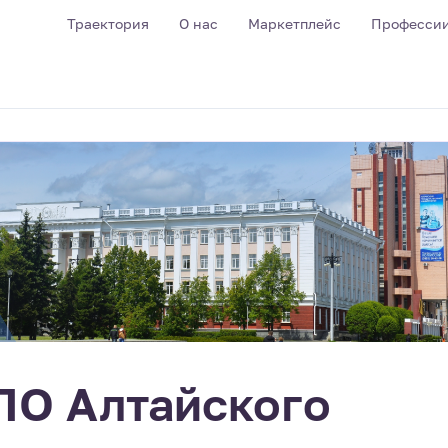
Траектория
О нас
Маркетплейс
Професси
ПО Алтайского