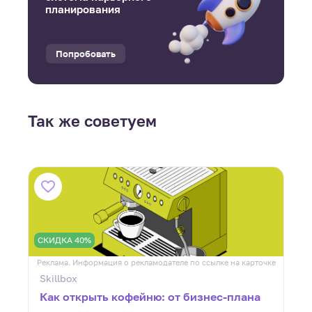
планирования
Попробовать
Так же советуем
СКИДКА 40%
ке
Реклама. Информация о рекламодателе по ссылке на карточке
Р
Skillbox
Как открыть кофейню: от бизнес-плана