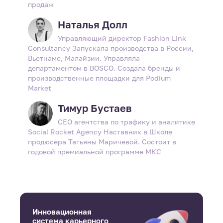
продаж
Наталья Долл
Управляющий директор Fashion Link
Consultancy Запускала производства в России,
Вьетнаме, Малайзии. Управляла
департаментом в BOSCO. Создала бренды и
производственные площадки для Podium
Market
Тимур Бустаев
CEO агентства по трафику и аналитике
Social Rocket Agency Наставник в Школе
продюсера Татьяны Маричевой. Состоит в
годовой премиальной программе МКС
Инновационная
система карьерного