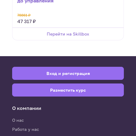
до управления
78861 ₽
а
47 317 ₽
Перейти на Skillbox
Вход и регистрация
Разместить курс
О компании
О нас
Работа у нас