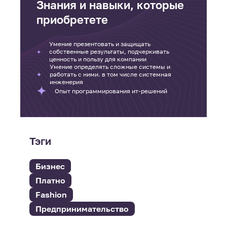
Знания и навыки, которые
приобретете
Умение презентовать и защищать
собственные результаты, подчеркивать
ценность и пользу для компании
Умение определять сложные системы и
работать с ними. в том числе системная
инженерия
Опыт программирования ит‑решений
Тэги
Бизнес
Платно
Fashion
Предпринимательство