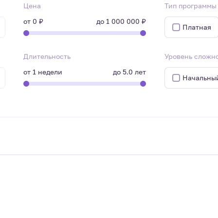
Цена
Тип программы
от
0 ₽
до
1 000 000 ₽
Платная
Длительность
Уровень сложн
от
1
недели
до
5.0
лет
Начальны