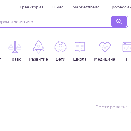
Траектория
О нас
Маркетплейс
Професси
г
Право
Развитие
Дети
Школа
Медицина
IT
Сортировать: