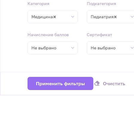
Категория
Подкатегория
×
×
Медицина
Педиатрия
Начисление баллов
Сертификат
Не выбрано
Не выбрано
Применить фильтры
Очистить