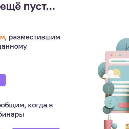
ещё пуст...
ем
, разместившим
 данному
ообщим, когда в
ебинары