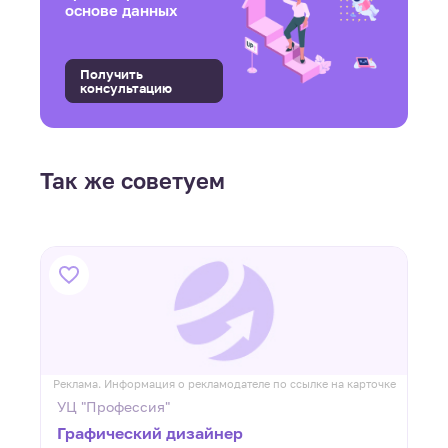
основе данных
Получить
консультацию
Так же советуем
ке
Реклама. Информация о рекламодателе по ссылке на карточке
Р
УЦ "Профессия"
Графический дизайнер