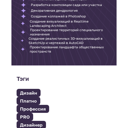
Разработка композиции сада или участка
Декоративная дендрология
Создание коллажей в Photoshop
Создание визуализаций в Realtime
Landscaping Architect
Проектирование территорий специального
назначения
Создание реалистичных 3D-визуализаций в
SketchUp и чертежей в AutoCAD
Проектирование ландшафта общественных
пространств
Тэги
Дизайн
Платно
Профессия
PRO
Дизайнер