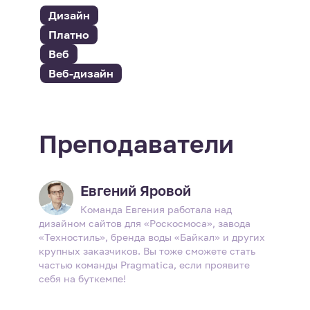
Дизайн
Платно
Веб
Веб-дизайн
Преподаватели
Евгений Яровой
Команда Евгения работала над
дизайном сайтов для «Роскосмоса», завода
«Техностиль», бренда воды «Байкал» и других
крупных заказчиков. Вы тоже сможете стать
частью команды Pragmatica, если проявите
себя на буткемпе!