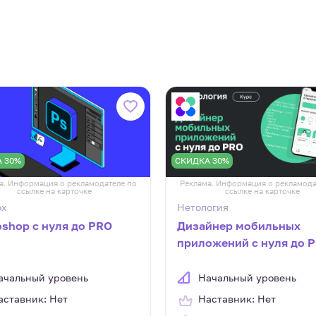
 30%
СКИДКА 30%
а. Информация о рекламодателе по
Реклама. Информация о рекламода
ссылке на карточке
ссылке на карточке
ox
Нетология
oshop с нуля до PRO
Дизайнер мобильных
приложений с нуля до P
ачальный уровень
Начальный уровень
аставник: Нет
Наставник: Нет