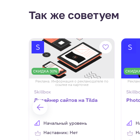
Так же советуем
СКИДКА 30%
СКИДКА
дателе по
Реклама. Информация о рекламодателе по
Реклам
ссылке на карточке
Skillbox
Skillb
Дизайнер сайтов на Tilda
Phot
Начальный уровень
Н
Наставник: Нет
Н