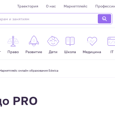
Траектория
О нас
Маркетплейс
Професси
г
Право
Развитие
Дети
Школа
Медицина
IT
| Маркетплейс онлайн образования Edwica
до PRO