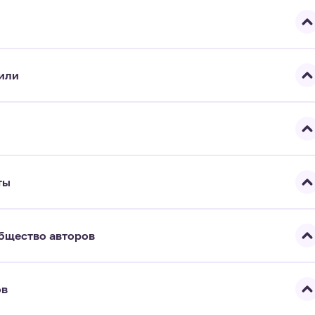
или
ты
бщество авторов
ов