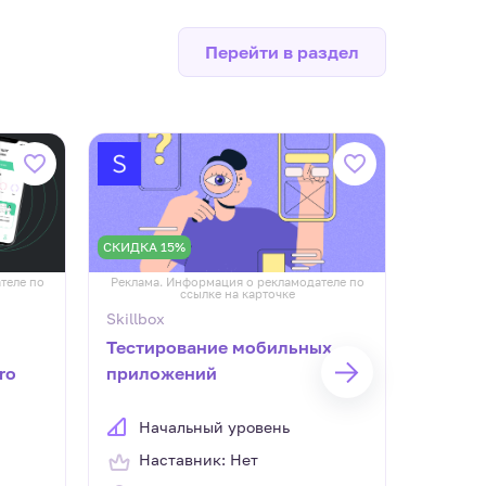
Перейти в раздел
СКИДКА 15%
СКИДКА 
теле по
Реклама. Информация о рекламодателе по
Реклама.
ссылке на карточке
Skillbox
Skillbox
Тестирование мобильных
After 
ro
приложений
Начальный уровень
Нач
Наставник: Нет
Нас