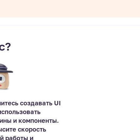
с?
итесь создавать UI
 использовать
ины и компоненты.
сите скорость
й работы и