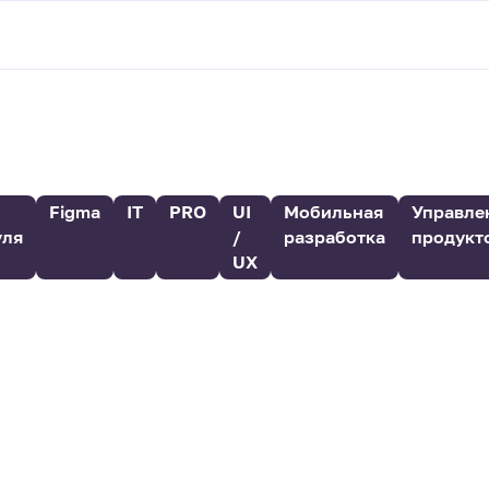
Figma
IT
PRO
UI
Мобильная
Управле
уля
/
разработка
продукт
UX