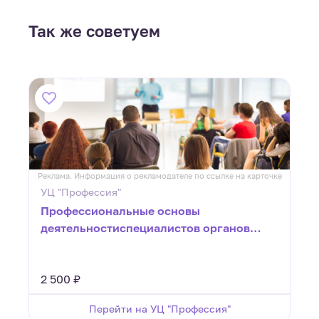
Так же советуем
ке
Реклама. Информация о рекламодателе по ссылке на карточке
Р
УЦ "Профессия"
Профессиональные основы
деятельностиспециалистов органов
опеки и попечительства
2 500 ₽
Перейти на УЦ "Профессия"