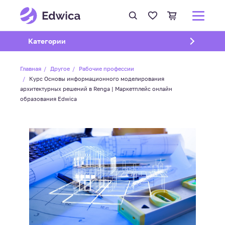
Открыть подменю
Категории
Главная
Другое
Рабочие профессии
Курс Основы информационного моделирования
архитектурных решений в Renga | Маркетплейс онлайн
образования Edwica