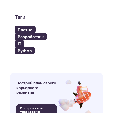
Тэги
Платно
Разработчик
IT
Python
Построй план своего
карьерного
развития
Построй свою
траекторию