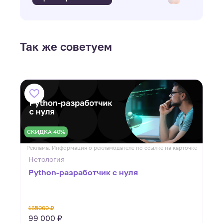
Так же советуем
СКИДКА 40%
ке
Реклама. Информация о рекламодателе по ссылке на карточке
Р
Нетология
Python-разработчик с нуля
165000 ₽
99 000 ₽