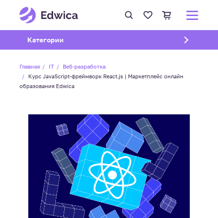
Открыть подменю
Категории
Главная
IT
Веб-разработка
Курс JavaScript-фреймворк React.js | Маркетплейс онлайн
образования Edwica