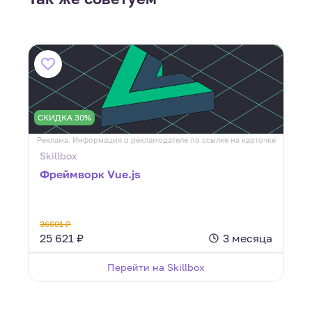
СКИДКА 30%
ке
Реклама. Информация о рекламодателе по ссылке на карточке
Р
Skillbox
Фреймворк Vue.js
36601 ₽
25 621 ₽
3 месяца
Перейти на Skillbox