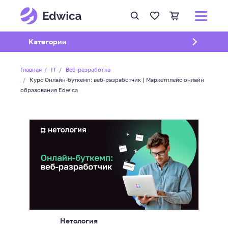
Открыть подменю
Категории
Главная
IT
Веб-разработка
Курс Онлайн-буткемп: веб-разработчик | Маркетплейс онлайн
образования Edwica
Нетология