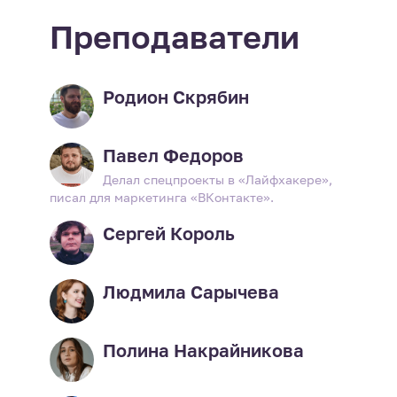
Преподаватели
Родион Скрябин
Павел Федоров
Делал спецпроекты в «Лайфхакере»,
писал для маркетинга «ВКонтакте».
Сергей Король
Людмила Сарычева
Полина Накрайникова