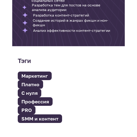
социальных сетей
Разработка тем для постов на основе
анализа аудитории
Разработка контент-стратегий
Создание историй в жанрах фикшн и нон-
фикшн
Анализ эффективности контент-стратегии
Тэги
Маркетинг
Платно
С нуля
Профессия
PRO
SMM и контент