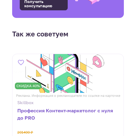
Получить
консультацию
Так же советуем
СКИДКА 40%
ке
Реклама. Информация о рекламодателе по ссылке на карточке
Р
Skillbox
Профессия Контент-маркетолог с нуля
до PRO
201400 ₽