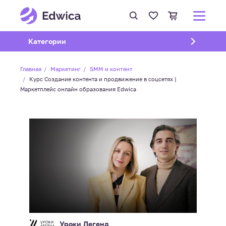
Открыть подменю
Категории
Главная
Маркетинг
SMM и контент
Курс Создание контента и продвижение в соцсетях |
Маркетплейс онлайн образования Edwica
Уроки Легенд