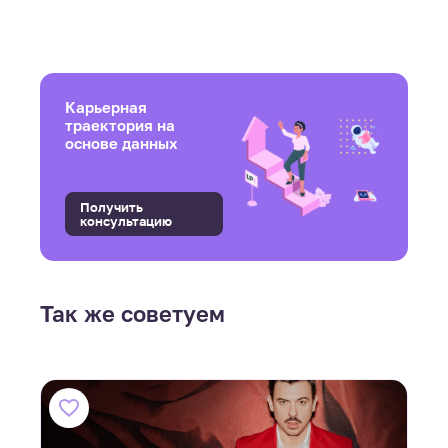
Карьерная
траектория на
основе данных
Получить
консультацию
Так же советуем