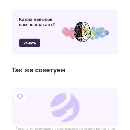
Каких навыков
вам не хватает?
Узнать
Так же советуем
ке
Реклама. Информация о рекламодателе по ссылке на карточке
Р