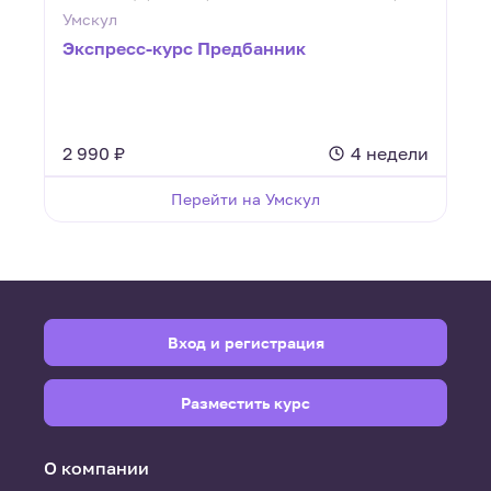
Умскул
Экспресс-курс Предбанник
2 990 ₽
4 недели
Перейти на Умскул
Вход и регистрация
Разместить курс
О компании