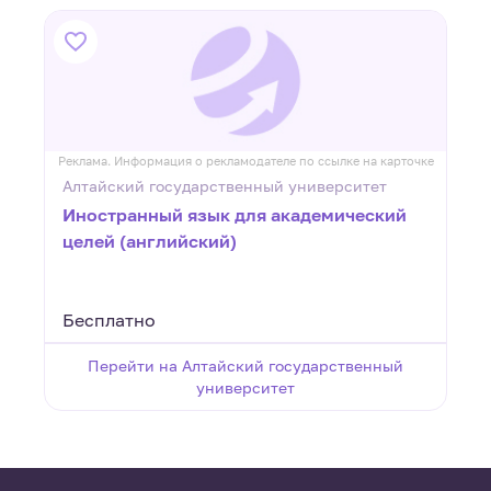
ке
Реклама. Информация о рекламодателе по ссылке на карточке
Р
Алтайский государственный университет
Иностранный язык для академический
целей (английский)
Бесплатно
Перейти на Алтайский государственный
университет