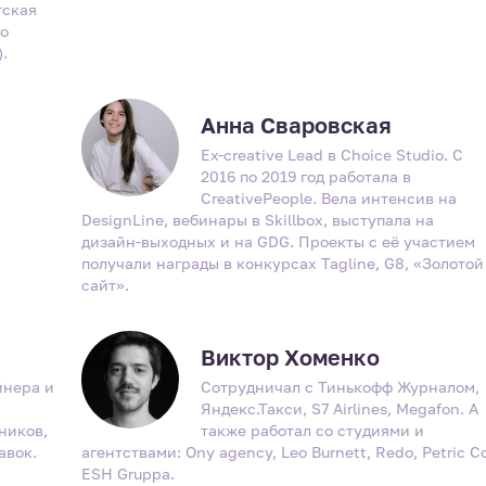
тская
го
.
Анна Сваровская
Ex-creative Lead в Choice Studio. С
2016 по 2019 год работала в
CreativePeople. Вела интенсив на
DesignLine, вебинары в Skillbox, выступала на
дизайн-выходных и на GDG. Проекты с её участием
получали награды в конкурсах Tagline, G8, «Золотой
сайт».
Виктор Хоменко
йнера и
Сотрудничал с Тинькофф Журналом,
н
Яндекс.Такси, S7 Airlines, Megafon. А
ников,
также работал со студиями и
авок.
агентствами: Ony agency, Leo Burnett, Redo, Petric C
и
ESH Gruppa.