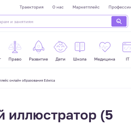
Траектория
О нас
Маркетплейс
Професси
г
Право
Развитие
Дети
Школа
Медицина
IT
тплейс онлайн образования Edwica
 иллюстратор (5