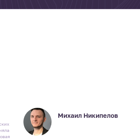
Михаил Никипелов
ских
няла
Новая