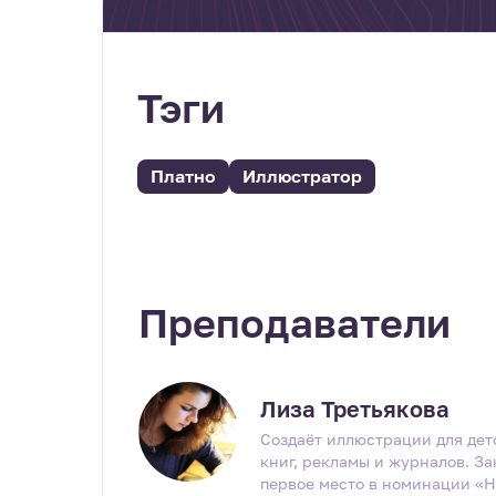
Тэги
Платно
Иллюстратор
Преподаватели
Лиза Третьякова
Создаёт иллюстрации для дет
книг, рекламы и журналов. За
первое место в номинации «