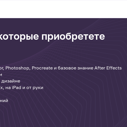
 которые приобретете
r, Photoshop, Procreate и базовое знание After Effects
м
 дизайне
, на iPad и от руки
аний