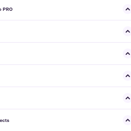
о PRO
ects