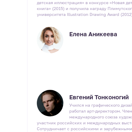
детская иллюстрация» в конкурсе «Новая де
книга» (2015) и получила награду Плимутско
университета Illustration Drawing Award (2012)
Елена Аникеева
Евгений Тонконогий
Учился на графического диза
работал арт-директором. Чле
международного союза худож
участник российских и международных выст
Сотрудничает с российскими и зарубежным