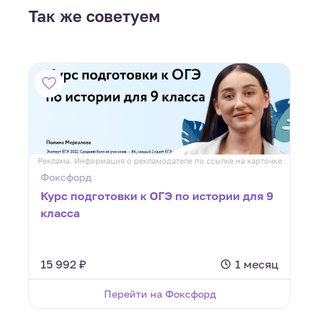
Так же советуем
ке
Реклама. Информация о рекламодателе по ссылке на карточке
Р
Фоксфорд
я
Курс подготовки к ОГЭ по истории для 9
класса
ц
15 992 ₽
1 месяц
Перейти на Фоксфорд