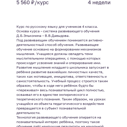
5 560 ₽/курс
4 недели
Курс по русскому языку для учеников 4 класса.
Основа курса – система развивающего обучения
Д.Б.Эльконина – В.В.Давыдова.
Под развивающим обучением понимается активно-
деятельностный способ обучения. Развивающее
обучение основано на формировании механизмов
мышления. Учащиеся должны овладеть теми
мыслительными операциями, с помощью которых
происходит усвоение знаний и оперирование ими.
Развитие мышления младшего школьника запускает в
ребёнке развитие важнейших личностных качеств,
таких как мотивация, инициатива, ответственность и
самостоятельность. Учебный процесс строится таким
образом, чтобы в ходе него ребёнок будто бы
«переживал» весь познавательный цикл полностью,
осваивал его в единстве эмпирического и
теоретического познания. Таким образом, на уроках
учащийся из объекта педагогического воздействия
превращается в субъект познавательной
деятельности.
Технология развивающего обучения опирается на
познавательный интерес ребёнка, поэтому такое
обучение даёт наилучшие результаты на начальной