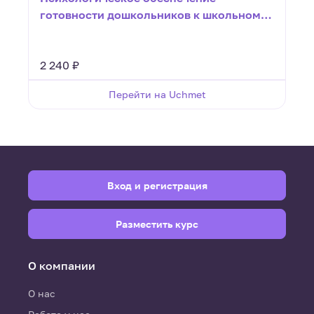
готовности дошкольников к школьному
обучению в условиях реализации ФГОС
(36 ч.)
2 240 ₽
Перейти на Uchmet
Вход и регистрация
Разместить курс
О компании
О нас