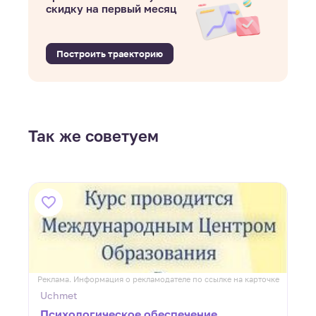
скидку на первый месяц
Построить траекторию
Так же советуем
ке
Реклама. Информация о рекламодателе по ссылке на карточке
Р
Uchmet
Психологическое обеспечение