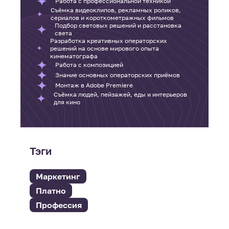
Работа с профессиональной техникой
Съёмка видеоклипов, рекламных роликов,
сериалов и короткометражных фильмов
Подбор световых решений и расстановка
света
Разработка креативных операторских
решений на основе мирового опыта
кинематографа
Работа с композицией
Знание основных операторских приёмов
Монтаж в Adobe Premiere
Съёмка людей, пейзажей, еды и интерьеров
для кино
Тэги
Маркетинг
Платно
Профессия