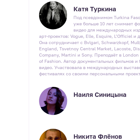
Катя Туркина
Под псевдонимом Turkina Faso
уже больше 10 лет снимает фо
видео для международных из
арт-проектов: Vogue, Elle, Esquire, L’Officiel и 
Она сотрудничает с Bvlgari, Schwarzkopf, Mul
England, Tsvetnoy Central Market, Lacoste, Di
Company, Martini и Sony. Преподаёт в London 
of Fashion. Автор документальных фильмов и 
видео. Участвовала в международных выстав
фестивалях со своими персональными проек
Наиля Синицына
Никита Флёнов