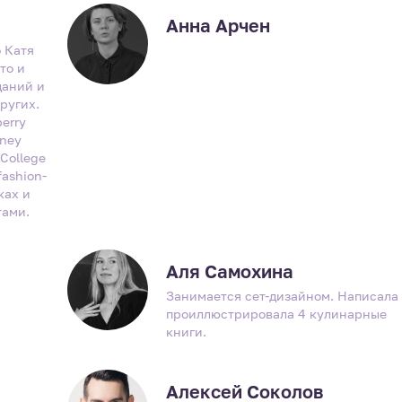
Анна Арчен
 Катя
то и
даний и
других.
berry
sney
College
fashion-
ках и
тами.
Аля Самохина
Занимается сет-дизайном. Написала
проиллюстрировала 4 кулинарные
книги.
Алексей Соколов