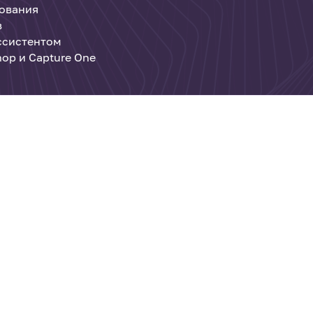
дования
в
ассистентом
op и Capture One