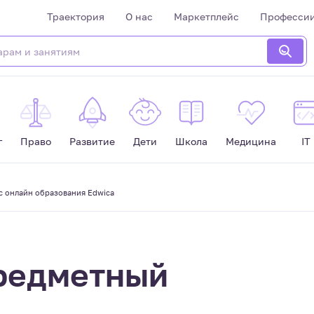
Траектория
О нас
Маркетплейс
Професси
г
Право
Развитие
Дети
Школа
Медицина
IT
с онлайн образования Edwica
редметный