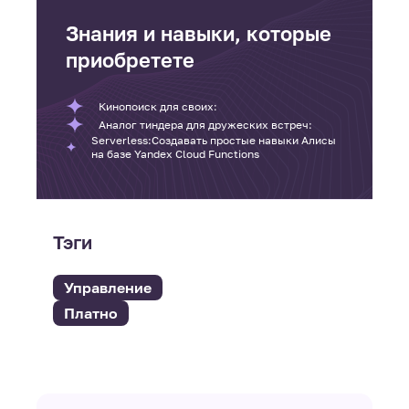
Знания и навыки, которые
приобретете
Кинопоиск для своих:
Аналог тиндера для дружеских встреч:
Serverless:Создавать простые навыки Алисы
на базе Yandex Cloud Functions
Тэги
Управление
Платно