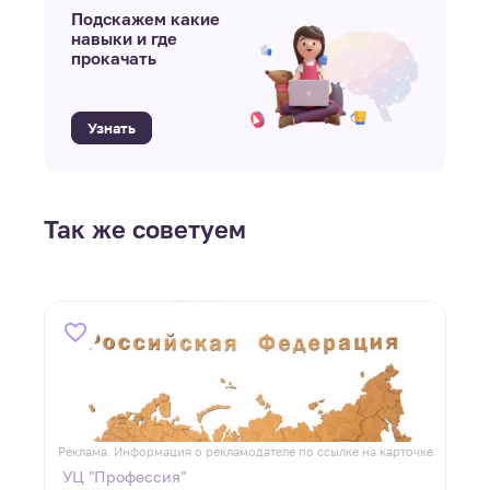
Подскажем какие
навыки и где
прокачать
Узнать
Так же советуем
ке
Реклама. Информация о рекламодателе по ссылке на карточке
Р
УЦ "Профессия"