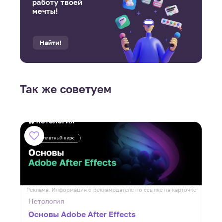
работу твоей
мечты!
Найти!
Так же советуем
ке
Реклама. Информация о рекламодателе по ссылке на карточке
Р
Нетология
Основы Adobe After Effects