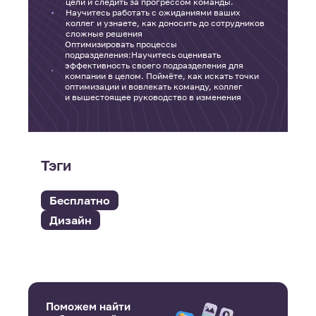
цели и следить за прогрессом команды.
Научитесь работать с ожиданиями ваших
коллег и узнаете, как доносить до сотрудников
сложные решения
Оптимизировать процессы
подразделения:Научитесь оценивать
эффективность своего подразделения для
компании в целом. Поймёте, как искать точки
оптимизации и вовлекать команду, коллег
и вышестоящее руководство в изменения
Тэги
Бесплатно
Дизайн
Поможем найти