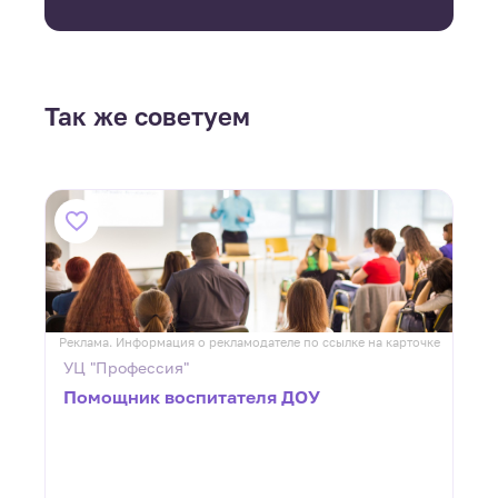
Так же советуем
ке
Реклама. Информация о рекламодателе по ссылке на карточке
Р
УЦ "Профессия"
Помощник воспитателя ДОУ