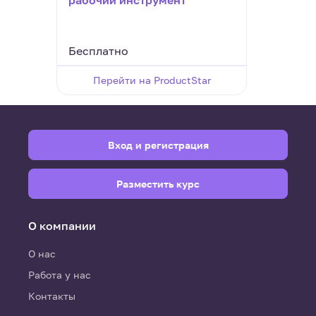
рабочий инструмент
мене
Бесплатно
130 9
Перейти на ProductStar
П
Вход и регистрация
Разместить курс
О компании
О нас
Работа у нас
Контакты