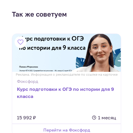
Так же советуем
ке
Реклама. Информация о рекламодателе по ссылке на карточке
Р
Фоксфорд
я
Курс подготовки к ОГЭ по истории для 9
класса
ц
15 992 ₽
1 месяц
Перейти на Фоксфорд