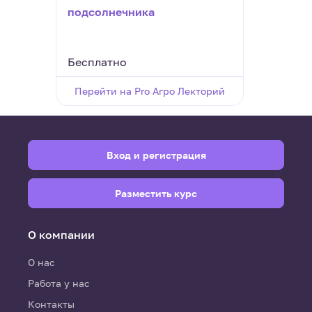
подсолнечника
при 
сило
Бесплатно
Бесп
Перейти на Pro Агро Лекторий
Пере
Вход и регистрация
Разместить курс
О компании
О нас
Работа у нас
Контакты