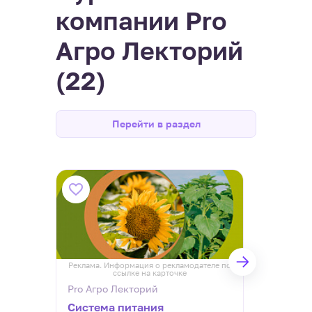
компании Pro
Агро Лекторий
(22)
Перейти в раздел
Реклама. Информация о рекламодателе по
Реклам
ссылке на карточке
Pro Агро Лекторий
Pro А
Система питания
Сист