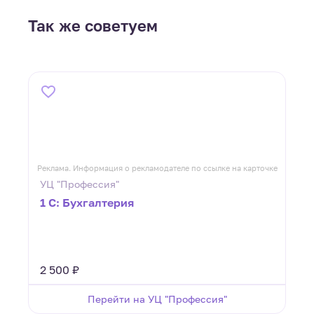
Так же советуем
ке
Реклама. Информация о рекламодателе по ссылке на карточке
Р
УЦ "Профессия"
1 С: Бухгалтерия
2 500 ₽
Перейти на УЦ "Профессия"