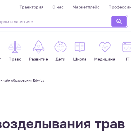
Траектория
О нас
Маркетплейс
Професси
г
Право
Развитие
Дети
Школа
Медицина
IT
онлайн образования Edwica
возделывания трав