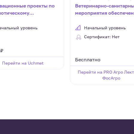
вационные проекты по
Ветеринарно-санитарн
иотическому
мероприятия обеспечен
итанию и гражданскому
безопасности мяса пти
зованию обучающихся в
ачальный уровень
Начальный уровень
етствии с ФГОС ОО (16
Сертификат: Нет
 ₽
Бесплатно
Перейти на Uchmet
Перейти на PRO Агро Лек
ФосАгро