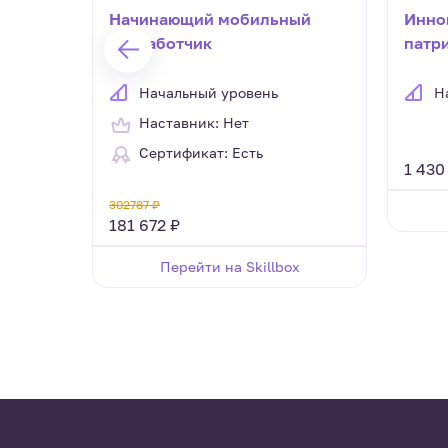
Начинающий мобильный
Инно
ики – к
разработчик
патр
нение
восп
ам
обра
Начальный уровень
Н
соотв
Наставник: Нет
ч.)
Сертификат: Есть
1 430
302787 ₽
181 672 ₽
ий
Перейти на Skillbox
рситет