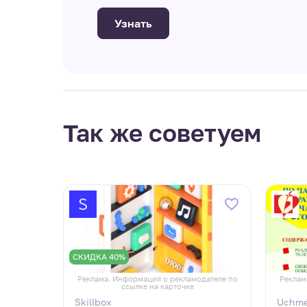
Узнать
Так же советуем
СКИДКА 40%
дателе по
Реклама. Информация о рекламодателе по
Реклам
ссылке на карточке
ый
Skillbox
Uchm