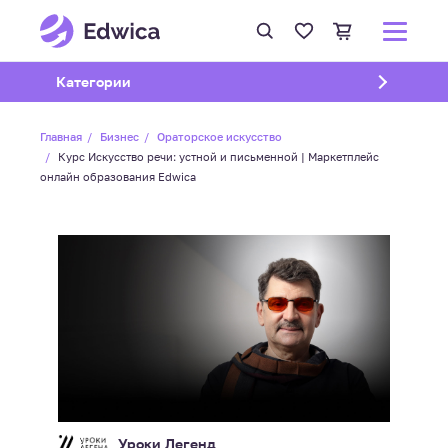
Открыть подменю
Категории
Главная
Бизнес
Ораторское искусство
Курс Искусство речи: устной и письменной | Маркетплейс
онлайн образования Edwica
Уроки Легенд