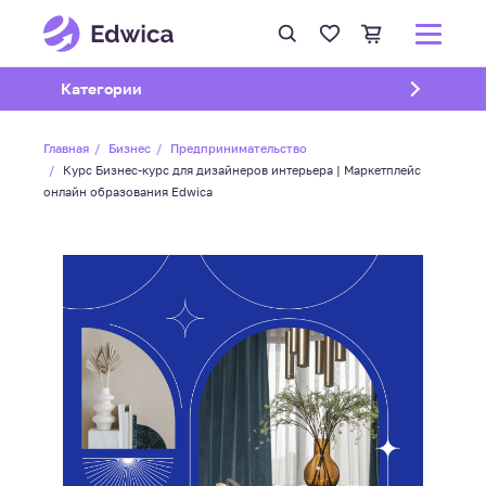
Открыть подменю
Категории
Главная
Бизнес
Предпринимательство
Курс Бизнес-курс для дизайнеров интерьера | Маркетплейс
онлайн образования Edwica