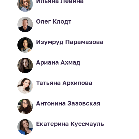
Ильяна Левина
Олег Клодт
Изумруд Парамазова
Ариана Ахмад
Татьяна Архипова
Антонина Зазовская
Екатерина Куссмауль