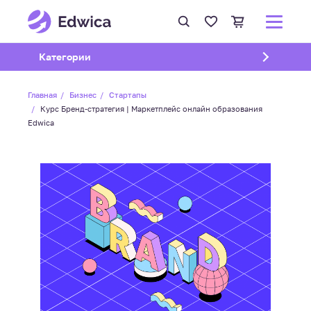
Открыть подменю
Категории
Главная
Бизнес
Стартапы
Курс Бренд-стратегия | Маркетплейс онлайн образования
Edwica