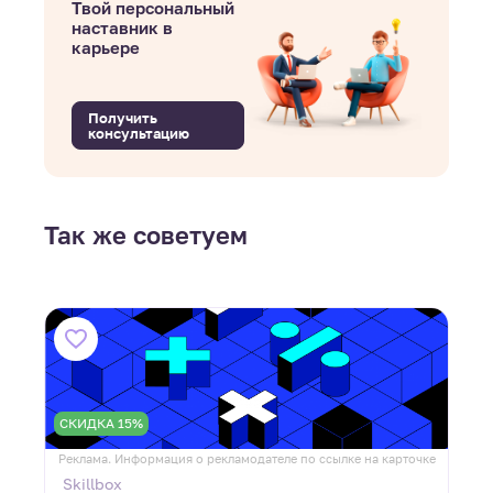
Твой персональный
наставник в
карьере
Получить
консультацию
Так же советуем
СКИДКА 15%
ке
Реклама. Информация о рекламодателе по ссылке на карточке
Р
Skillbox