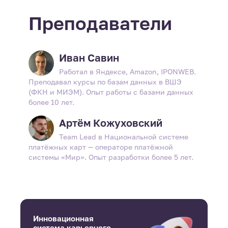
Преподаватели
Иван Савин
Работал в Яндексе, Amazon, IPONWEB.
Преподавал курсы по базам данных в ВШЭ
(ФКН и МИЭМ). Опыт работы с базами данных
более 10 лет.
Артём Кожуховский
Team Lead в Национальной системе
платёжных карт — операторе платёжной
системы «Мир». Опыт разработки более 5 лет.
Инновационная
система карьерного