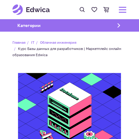
Открыть подменю
Категории
Главная
IT
Облачная инженерия
Курс Базы данных для разработчиков | Маркетплейс онлайн
образования Edwica