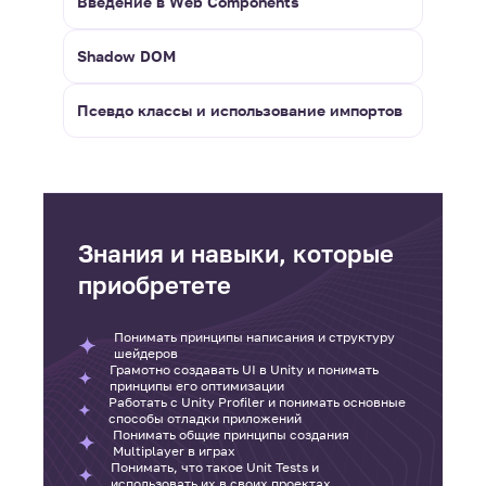
Введение в Web Components
Shadow DOM
Псевдо классы и использование импортов
Знания и навыки, которые
приобретете
Понимать принципы написания и структуру
шейдеров
Грамотно создавать UI в Unity и понимать
принципы его оптимизации
Работать с Unity Profiler и понимать основные
способы отладки приложений
Понимать общие принципы создания
Multiplayer в играх
Понимать, что такое Unit Tests и
использовать их в своих проектах