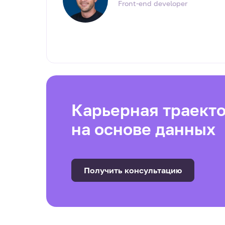
Front-end developer
Карьерная траект
на основе данных
Получить консультацию