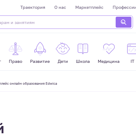
Траектория
О нас
Маркетплейс
Професси
г
Право
Развитие
Дети
Школа
Медицина
IT
тплейс онлайн образования Edwica
й