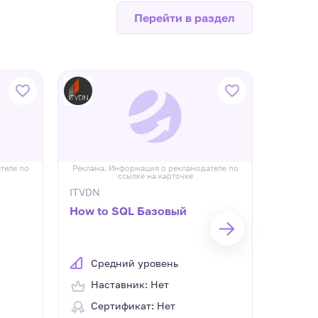
Перейти в раздел
теле по
Реклама. Информация о рекламодателе по
Реклама.
ссылке на карточке
ITVDN
ITVDN
How to SQL Базовый
Angula
Средний уровень
Сре
Наставник: Нет
Нас
Сертификат: Нет
Сер