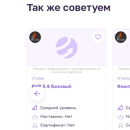
Так же советуем
дателе по
Реклама. Информация о рекламодателе по
Реклам
ссылке на карточке
ITVDN
ITVDN
PHP 5.6 Базовый
Reac
Средний уровень
С
Наставник: Нет
Н
Сертификат: Нет
С