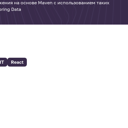
ения на основе Maven с использованием таких
pring Data
IT
React