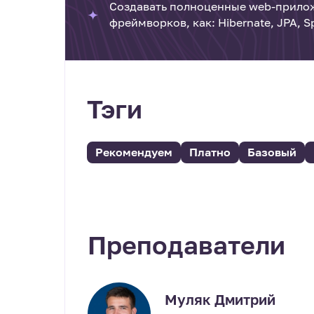
Создавать полноценные web-прилож
фреймворков, как: Hibernate, JPA, S
Тэги
Рекомендуем
Платно
Базовый
Преподаватели
Муляк Дмитрий