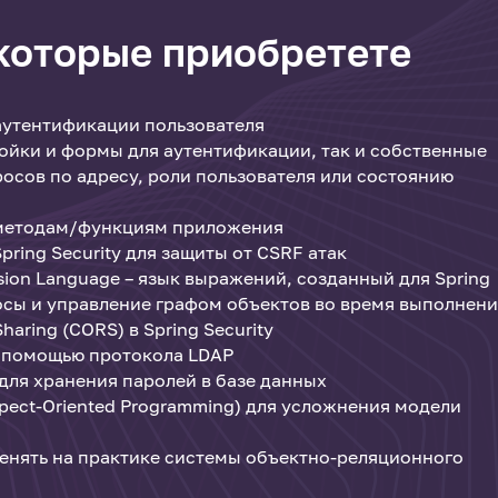
 которые приобретете
аутентификации пользователя
ойки и формы для аутентификации, так и собственные
осов по адресу, роли пользователя или состоянию
 методам/функциям приложения
ring Security для защиты от CSRF атак
ssion Language – язык выражений, созданный для Spring
сы и управление графом объектов во время выполнен
haring (CORS) в Spring Security
с помощью протокола LDAP
ля хранения паролей в базе данных
ect-Oriented Programming) для усложнения модели
енять на практике системы объектно-реляционного