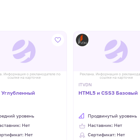
а. Информация о рекламодателе по
Реклама. Информация о рекламода
ссылке на карточке
ссылке на карточке
ITVDN
t Углубленный
HTML5 и CSS3 Базовый
редний уровень
Продвинутый уровень
аставник: Нет
Наставник: Нет
ертификат: Нет
Сертификат: Нет