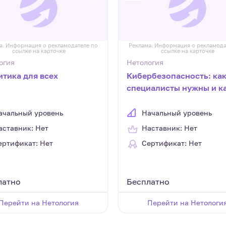
а. Информация о рекламодателе по
Реклама. Информация о рекламода
ссылке на карточке
ссылке на карточке
огия
Нетология
итика для всех
Кибербезопасность: ка
специалисты нужны и к
войти в профессию
ачальный уровень
Начальный уровень
аставник: Нет
Наставник: Нет
ертификат: Нет
Сертификат: Нет
латно
Бесплатно
Перейти на Нетология
Перейти на Нетологи