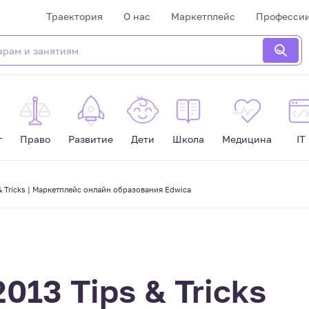
Траектория
О нас
Маркетплейс
Професси
г
Право
Развитие
Дети
Школа
Медицина
IT
 & Tricks | Маркетплейс онлайн образования Edwica
2013 Tips & Tricks