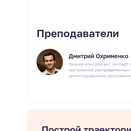
Преподаватели
Дмитрий Охрименко
Тренер-консультант, эксперт 
построению распределенных 
ориентированных приложени
Построй траектор