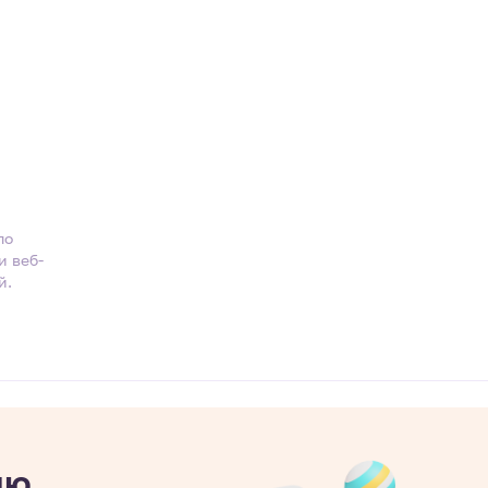
по
и веб-
й.
ию