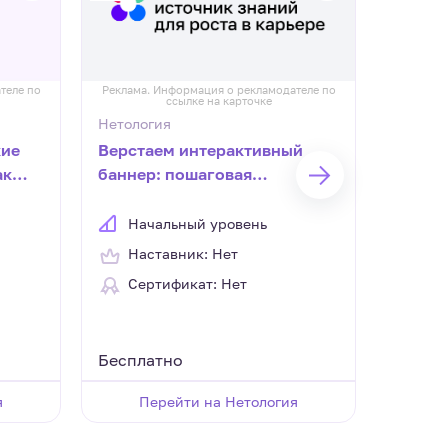
теле по
Реклама. Информация о рекламодателе по
Реклама.
ссылке на карточке
Нетология
Нетоло
кие
Верстаем интерактивный
Как ан
ак
баннер: пошаговая
работу
инструкция для новичков
анали
Начальный уровень
Нач
Наставник: Нет
Нас
Сертификат: Нет
Сер
Бесплатно
Беспл
я
Перейти на Нетология
П