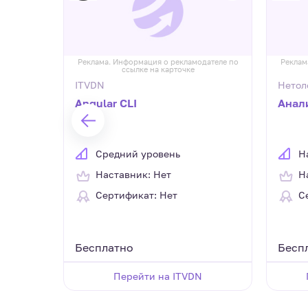
дателе по
Реклама. Информация о рекламодателе по
Реклам
ссылке на карточке
ITVDN
Нетол
Angular CLI
Анал
йса
d
Средний уровень
Н
Наставник: Нет
Н
Сертификат: Нет
С
Бесплатно
Бесп
Перейти на ITVDN