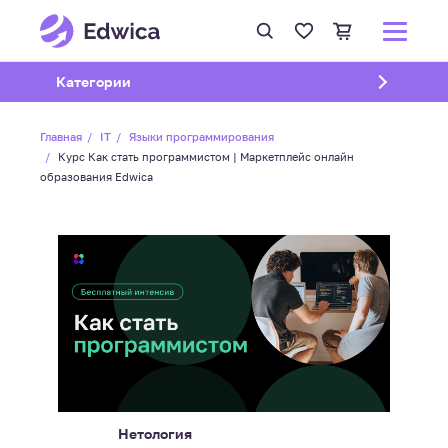
Открыть подменю
Категории
Главная
IT
Языки программирования
Курс Как стать программистом | Маркетплейс онлайн
образования Edwica
Нетология