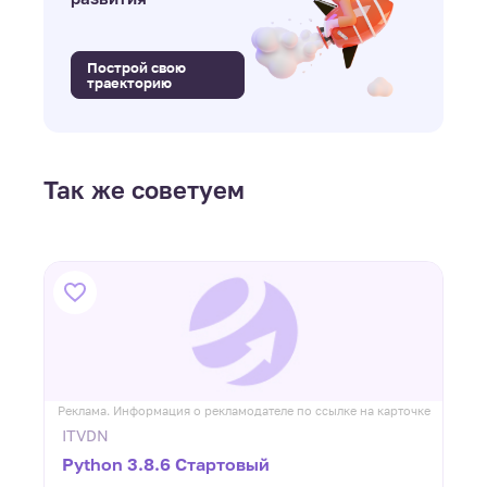
Построй свою
траекторию
Так же советуем
ке
Реклама. Информация о рекламодателе по ссылке на карточке
Р
ITVDN
Python 3.8.6 Стартовый