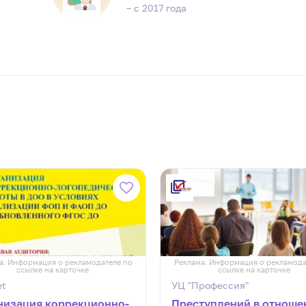
– с 2017 года
а. Информация о рекламодателе по
Реклама. Информация о рекламода
ссылке на карточке
ссылке на карточке
et
УЦ "Профессия"
низация коррекционно-
Преступлений в отноше