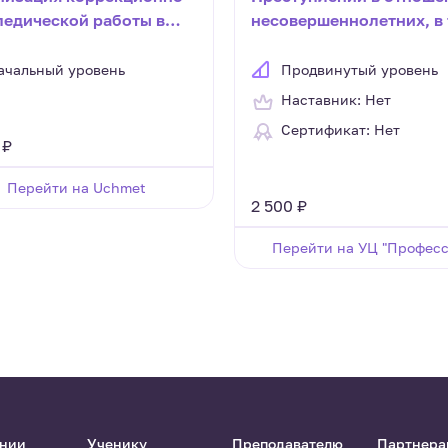
педической работы в
несовершеннолетних, в
в условиях реализации
числе преступлений пр
ФАОП ДО и
половой
ачальный уровень
Продвинутый уровень
ного ФГОС ДО (36
неприкосновенности
Наставник: Нет
несовершеннолетних
Сертификат: Нет
 ₽
Перейти на Uchmet
2 500 ₽
Перейти на УЦ "Професс
ании
Ученику
Преподавателю
Партнера