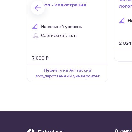
Fashion - иллюстрация
лого
ДОО 
ФОП и 
Н
Начальный уровень
обновлён
ч.)
Сертификат: Есть
2 024
7 000 ₽
Перейти на Алтайский
государственный университет
О комп