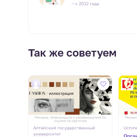
– с 2012 года
Так же советуем
дателе по
Реклама. Информация о рекламодателе по
Реклам
ссылке на карточке
Алтайский государственный
Uchm
университет
Орга