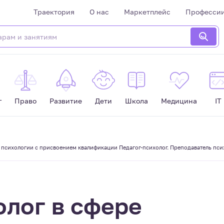
Траектория
О нас
Маркетплейс
Професси
г
Право
Развитие
Дети
Школа
Медицина
IT
ь психологии с присвоением квалификации Педагог-психолог. Преподаватель пси
олог в сфере