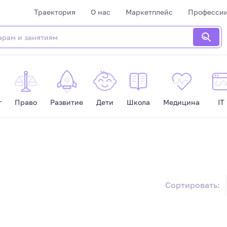
Траектория
О нас
Маркетплейс
Професси
г
Право
Развитие
Дети
Школа
Медицина
IT
Сортировать: