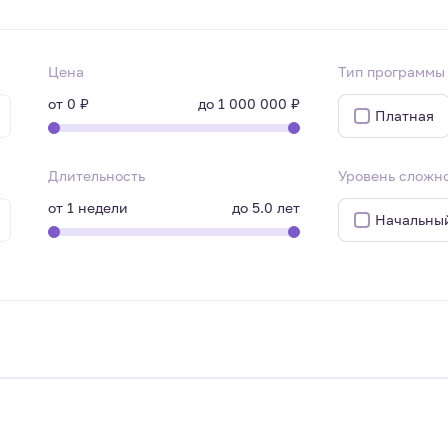
Цена
Тип программы
от
0 ₽
до
1 000 000 ₽
Платная
Длительность
Уровень сложн
от
1
недели
до
5.0
лет
Начальны