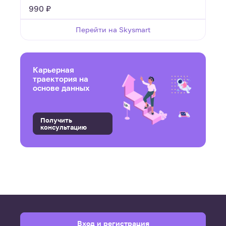
990 ₽
Перейти на Skysmart
Карьерная
траектория на
основе данных
Получить
консультацию
Вход и регистрация