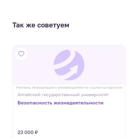
Так же советуем
ке
Реклама. Информация о рекламодателе по ссылке на карточке
Р
Алтайский государственный университет
Безопасность жизнедеятельности
23 000 ₽