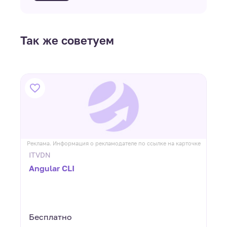
Так же советуем
ке
Реклама. Информация о рекламодателе по ссылке на карточке
Р
ITVDN
Angular CLI
Бесплатно