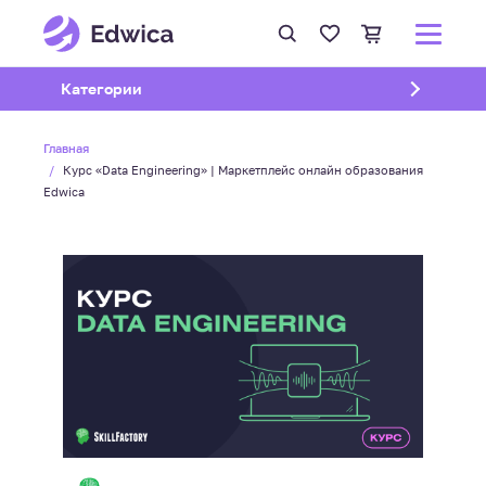
Открыть подменю
Категории
Главная
Курс «Data Engineering» | Маркетплейс онлайн образования
Edwica