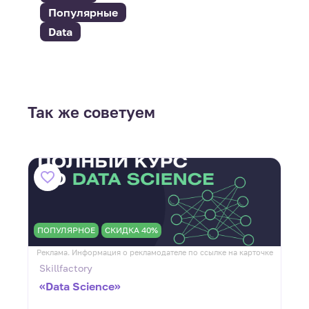
Популярные
Data
Так же советуем
ПОПУЛЯРНОЕ
СКИДКА 40%
ке
Реклама. Информация о рекламодателе по ссылке на карточке
Р
Skillfactory
«Data Science»