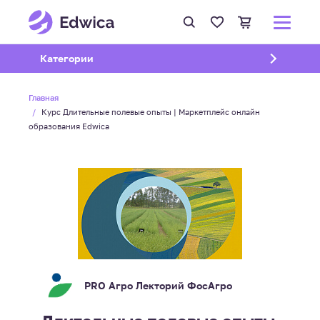
Открыть подменю
Категории
Главная
Курс Длительные полевые опыты | Маркетплейс онлайн
образования Edwica
PRO Агро Лекторий ФосАгро