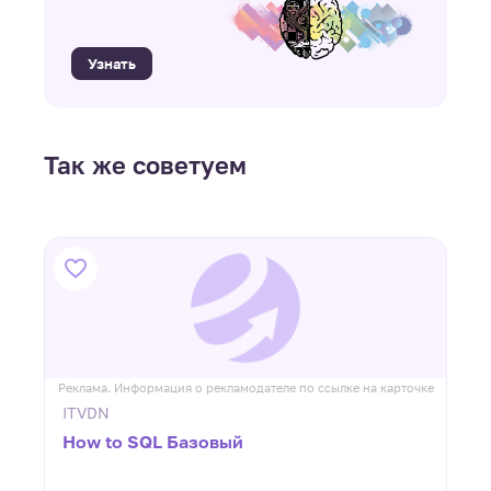
Узнать
Так же советуем
ке
Реклама. Информация о рекламодателе по ссылке на карточке
Р
ITVDN
How to SQL Базовый