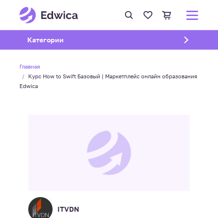
Открыть подменю
Категории
Главная
Курс How to Swift Базовый | Маркетплейс онлайн образования
Edwica
ITVDN