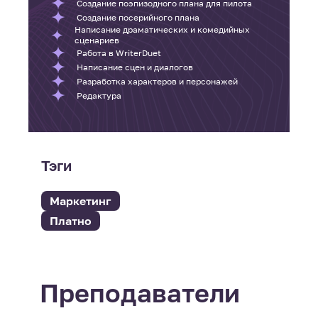
Создание поэпизодного плана для пилота
Создание посерийного плана
Написание драматических и комедийных
сценариев
Работа в WriterDuet
Написание сцен и диалогов
Разработка характеров и персонажей
Редактура
Тэги
Маркетинг
Платно
Преподаватели