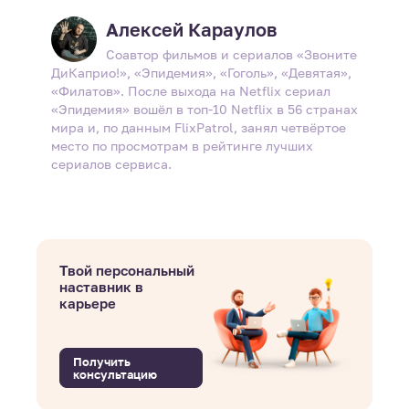
Алексей Караулов
Соавтор фильмов и сериалов «Звоните
ДиКаприо!», «Эпидемия», «Гоголь», «Девятая»,
«Филатов». После выхода на Netflix сериал
«Эпидемия» вошёл в топ-10 Netflix в 56 странах
мира и, по данным FlixPatrol, занял четвёртое
место по просмотрам в рейтинге лучших
сериалов сервиса.
Твой персональный
наставник в
карьере
Получить
консультацию