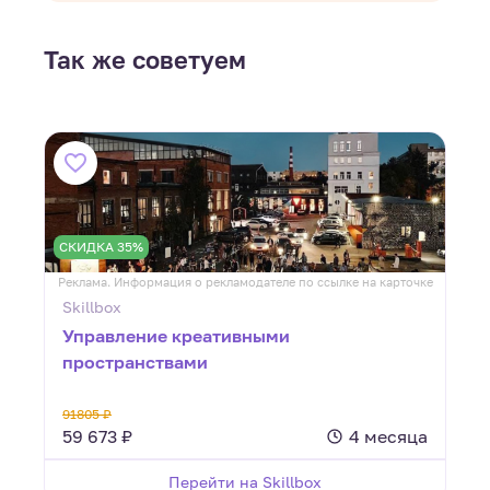
Так же советуем
СКИДКА 35%
ке
Реклама. Информация о рекламодателе по ссылке на карточке
Р
Skillbox
Управление креативными
пространствами
91805 ₽
в
59 673 ₽
4 месяца
Перейти на Skillbox