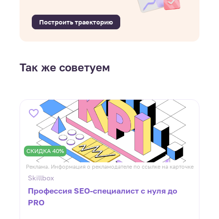
Построить траекторию
Так же советуем
СКИДКА 40%
ке
Реклама. Информация о рекламодателе по ссылке на карточке
Р
Skillbox
Профессия SEO-специалист с нуля до
PRO