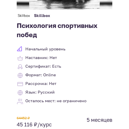
Skillbox
Психология спортивных
побед
Начальный уровень
Наставник: Нет
Сертификат: Есть
Формат: Online
Рассрочка: Нет
Язык: Русский
Осталось мест: не ограничено
64452 ₽
5 месяцев
45 116 ₽/курс